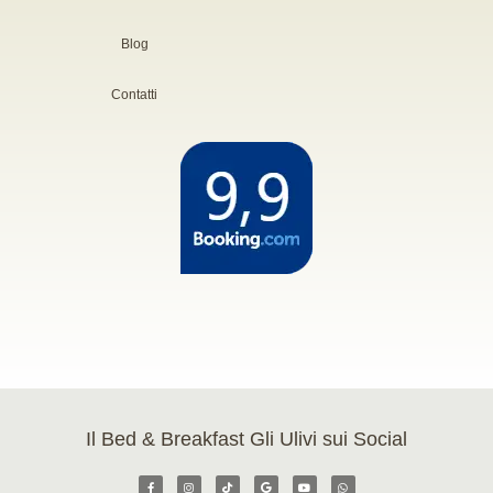
Blog
Contatti
Il Bed & Breakfast Gli Ulivi sui Social
F
I
T
G
Y
W
a
n
i
o
o
h