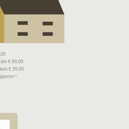
026
ale € 80,00
tare € 35,00
giorno *