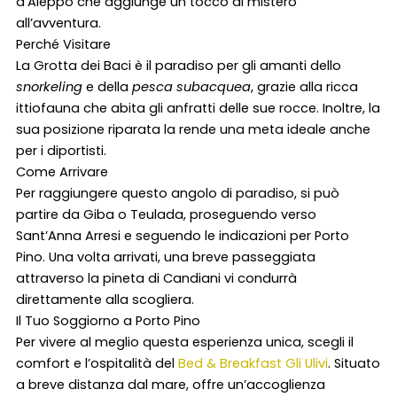
d’Aleppo che aggiunge un tocco di mistero
all’avventura.
Perché Visitare
La Grotta dei Baci è il paradiso per gli amanti dello
snorkeling
e della
pesca subacquea
, grazie alla ricca
ittiofauna che abita gli anfratti delle sue rocce. Inoltre, la
sua posizione riparata la rende una meta ideale anche
per i diportisti.
Come Arrivare
Per raggiungere questo angolo di paradiso, si può
partire da Giba o Teulada, proseguendo verso
Sant’Anna Arresi e seguendo le indicazioni per Porto
Pino. Una volta arrivati, una breve passeggiata
attraverso la pineta di Candiani vi condurrà
direttamente alla scogliera.
Il Tuo Soggiorno a Porto Pino
Per vivere al meglio questa esperienza unica, scegli il
comfort e l’ospitalità del
Bed & Breakfast Gli Ulivi
. Situato
a breve distanza dal mare, offre un’accoglienza