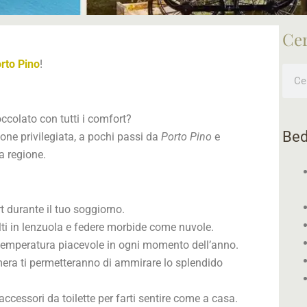
Ce
rto Pino
!
Cerc
colato con tutti i comfort?
Bed
ione privilegiata, a pochi passi da
Porto Pino
e
ra regione.
 durante il tuo soggiorno.
olti in lenzuola e federe morbide come nuvole.
 temperatura piacevole in ogni momento dell’anno.
amera ti permetteranno di ammirare lo splendido
accessori da toilette per farti sentire come a casa.