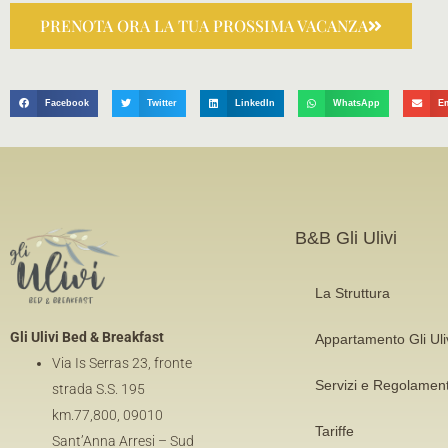
PRENOTA ORA LA TUA PROSSIMA VACANZA
Facebook
Twitter
LinkedIn
WhatsApp
E
B&B Gli Ulivi
La Struttura
Gli Ulivi Bed & Breakfast
Appartamento Gli Uli
Via Is Serras 23,
fronte
Servizi e Regolamen
strada S.S. 195
km.77,800
, 09010
Tariffe
Sant’Anna Arresi – Sud