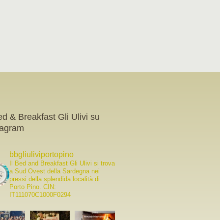
ed & Breakfast Gli Ulivi su
tagram
bbgliuliviportopino
Il Bed and Breakfast Gli Ulivi si trova
a Sud Ovest della Sardegna nei
pressi della splendida località di
Porto Pino.
CIN:
IT111070C1000F0294