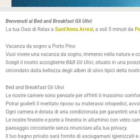
Benvenuti al Bed and Breakfast Gli Ulivi
:
La tua Oasi di Relax a
Sant’Anna Arresi
, a soli 5 minuti da
Po
Vacanza da sogno a Porto Pino
Vuoi vivere una vacanza da sogno, immerso nella natura e coc
Scegli il nostro accogliente
B&B Gli Ulivi
, situato in una posiz
circondato dalla bellezza degli alberi di ulivo tipici della nost
Bed and Breakfast Gli Ulivi
Le nostre camere sono pensate per offrirti il massimo comfort
Potrai goderti il meritato riposo su materassi ortopedici, avv
Ogni camera è dotata di aria condizionata per garantirti una
Le nostre finestre e porte a finestra in alluminio con vetro c
paesaggio circostante senza rinunciare alla tua privacy.
Il tuo bagno privato sarà fornito di asciugamani igienizzati e 