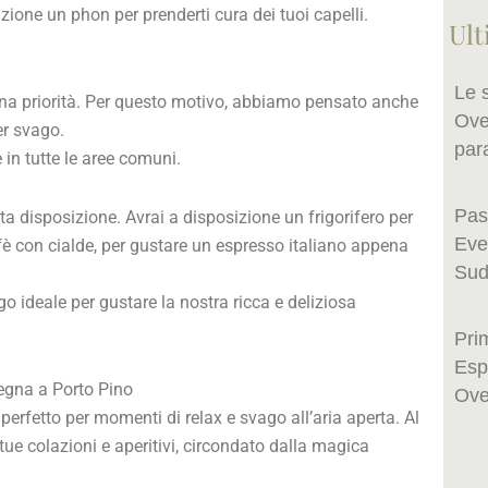
izione un phon per prenderti cura dei tuoi capelli.
Ult
Le 
è una priorità. Per questo motivo, abbiamo pensato anche
Ove
er svago.
par
e in tutte le aree comuni.
Pas
ta disposizione. Avrai a disposizione un frigorifero per
Even
è con cialde, per gustare un espresso italiano appena
Sud
o ideale per gustare la nostra ricca e deliziosa
Pri
Esp
degna a Porto Pino
Ove
 perfetto per momenti di relax e svago all’aria aperta. Al
tue colazioni e aperitivi, circondato dalla magica